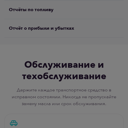
отслеживайте доходы по каждому транспортному
Отчёты по топливу
средству и сравнивайте с расходами.
Анализ расхода топлива и стоимости по
транспортным средствам и автопаркам.
Отчёт о прибыли и убытках
Выявляйте аномалии с высоким потреблением.
Прибыль и убытки по каждому транспортному
средству или всему автопарку. Полная
финансовая картина в одном отчёте — доходы
минус все категоризированные расходы.
Обслуживание и
техобслуживание
Держите каждое транспортное средство в
исправном состоянии. Никогда не пропускайте
замену масла или срок обслуживания.