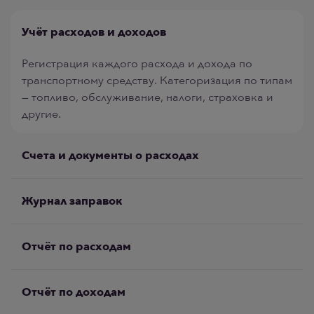
Учёт расходов и доходов
Регистрация каждого расхода и дохода по
транспортному средству. Категоризация по типам
— топливо, обслуживание, налоги, страховка и
другие.
Счета и документы о расходах
Прикрепляйте счета и документы о расходах
прямо к транспортным средствам. Поддерживает
Журнал заправок
порядок в учёте и готовность к аудиту.
Записывайте каждую заправку вручную или
импортируйте напрямую из отчёта по топливу в
Отчёт по расходам
Excel. Отслеживайте литры, стоимость за литр и
Создавайте отчёты по расходам для каждого
показания одометра при заправке.
транспортного средства или для всего автопарка
Отчёт по доходам
за любой период. Экспортируйте в Excel.
Для автопарков, приносящих доход —