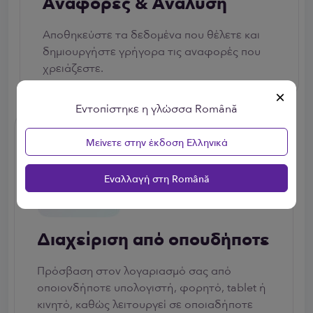
Αναφορές & Ανάλυση
Αποθηκεύστε τα δεδομένα που θέλετε και
δημιουργήστε γρήγορα τις αναφορές που
χρειάζεστε.
×
Εντοπίστηκε η γλώσσα Română
Μείνετε στην έκδοση Ελληνικά
Εναλλαγή στη Română
Διαχείριση από οπουδήποτε
Πρόσβαση στον λογαριασμό σας από
οποιονδήποτε υπολογιστή, φορητό, tablet ή
κινητό, καθώς λειτουργεί σε οποιαδήποτε