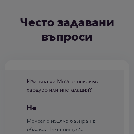
Често задавани
въпроси
Изисква ли Movcar някакъв
хардуер или инсталация?
Не
Movcar е изцяло базиран в
облака. Няма нищо за