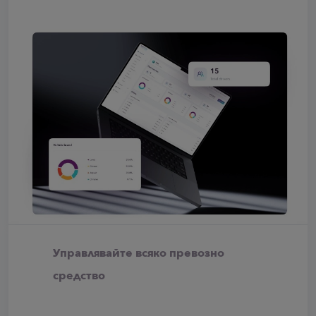
Управлявайте всяко превозно
средство