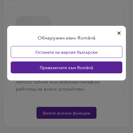
×
Обнаружен език Română
Останете на версия български
Управление от навсякъде
Превключете към Română
Достъп до профила си от всеки компютър,
лаптоп, таблет или мобилен телефон,
работещ на всяко устройство.
Вижте всички функции