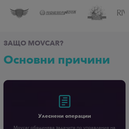
ЗАЩО MOVCAR?
Основни причини
Улеснени операции
Movcar обединява задачите по управление на