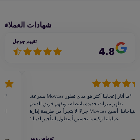
شهادات العملاء
تقييم جوجل
4.8
"ما أثار إعجابنا أكثر هو مدى تطور Movcar بسرعة.
تظهر ميزات جديدة بانتظام، ويفهم فريق الدعم
ال
احتياجاتنا. أصبح Movcar جزءًا لا يتجزأ من طريقة إدارة
الفو
عملياتنا وكيفية تحسين أسطول التأجير لدينا."
توماس ويبر