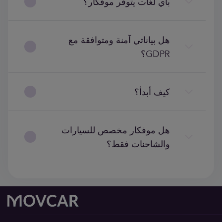
بأي لغات يتوفر موفكار؟
هل بياناتي آمنة ومتوافقة مع
GDPR؟
كيف أبدأ؟
هل موفكار مخصص للسيارات
والشاحنات فقط؟