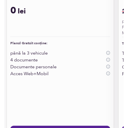
0
lei
2
5
pe 
Fac
Min
Planul Gratuit conține:
Tot 
până la 3 vehicule
To
4 documente
To
Documente personale
Cr
Acces Web+Mobil
Fă