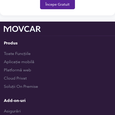
Începe Gratuit
Produs
Toate Funcțiile
Aplicație mobilă
Platformă web
Cloud Privat
Soluții On Premise
Add-on-uri
Asigurări