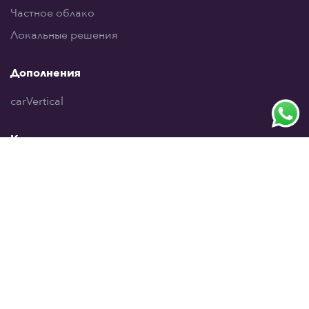
Частное облако
Локальные решения
Дополнения
carVertical
Компания
О нас
Безопасность
Блог
Обновления
Удалить аккаунт
Контакты