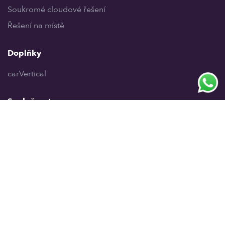
Soukromé cloudové řešení
Řešení na místě
Doplňky
carVertical
Společnost
O nás
Bezpečnost
Blog
Aktualizace
Smazat účet
Kontakt